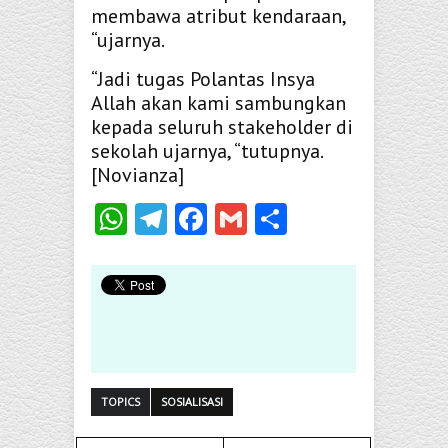
membawa atribut kendaraan,
“ujarnya.
“Jadi tugas Polantas Insya
Allah akan kami sambungkan
kepada seluruh stakeholder di
sekolah ujarnya, “tutupnya.
[Novianza]
WhatsApp
Telegram
Facebook
Gmail
Share
TOPICS
SOSIALISASI