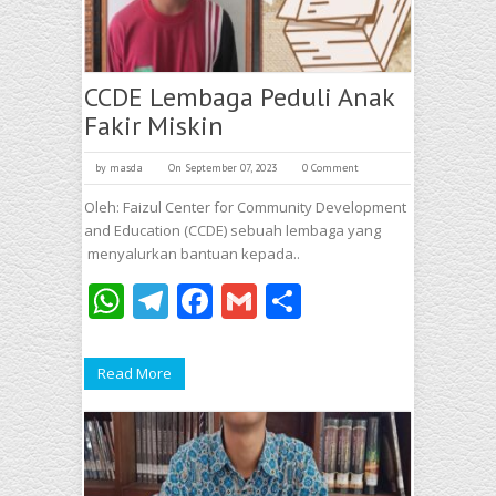
CCDE Lembaga Peduli Anak
Fakir Miskin
by
masda
On September 07, 2023
0 Comment
Oleh: Faizul Center for Community Development
and Education (CCDE) sebuah lembaga yang
menyalurkan bantuan kepada..
WhatsApp
Telegram
Facebook
Gmail
Share
Read More