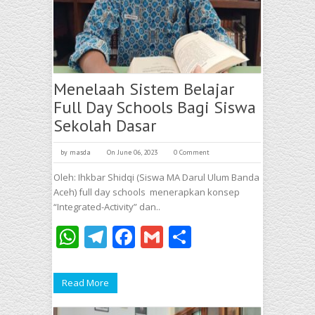
Menelaah Sistem Belajar
Full Day Schools Bagi Siswa
Sekolah Dasar
by
masda
On June 06, 2023
0 Comment
Oleh: Ihkbar Shidqi (Siswa MA Darul Ulum Banda
Aceh) full day schools menerapkan konsep
“Integrated-Activity” dan..
WhatsApp
Telegram
Facebook
Gmail
Share
Read More