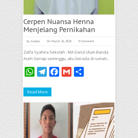
Cerpen Nuansa Henna
Menjelang Pernikahan
by
masda
On March 26, 2024
0 Comment
Zalfa Syahira Sekolah : MA Darul Ulum Banda
Aceh Genap seminggu, aku berada di rumah..
WhatsApp
Telegram
Facebook
Gmail
Share
Read More