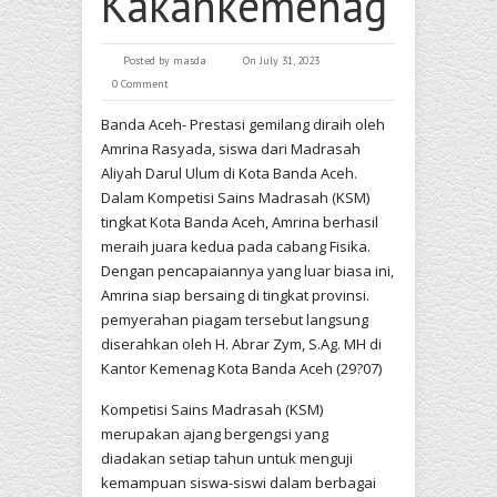
Kakankemenag
Posted by
masda
On July 31, 2023
0 Comment
Banda Aceh- Prestasi gemilang diraih oleh
Amrina Rasyada, siswa dari Madrasah
Aliyah Darul Ulum di Kota Banda Aceh.
Dalam Kompetisi Sains Madrasah (KSM)
tingkat Kota Banda Aceh, Amrina berhasil
meraih juara kedua pada cabang Fisika.
Dengan pencapaiannya yang luar biasa ini,
Amrina siap bersaing di tingkat provinsi.
pemyerahan piagam tersebut langsung
diserahkan oleh H. Abrar Zym, S.Ag. MH di
Kantor Kemenag Kota Banda Aceh (29?07)
Kompetisi Sains Madrasah (KSM)
merupakan ajang bergengsi yang
diadakan setiap tahun untuk menguji
kemampuan siswa-siswi dalam berbagai