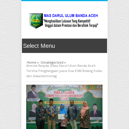
Home »
Uncategorized »
Amrina Rasyda Siswa Darul Ulum Banda Aceh
Terima Penghargaan juara Dua KSM Bidang Fisika
dari Kakankemenag