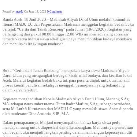
Posted by
masda
On June 19, 2026
0 Comment
Banda Aceh, 19 Juni 2026 – Madrasah Aliyah Darul Ulum melalui komunitas
literasi MADU LC dan Perpustakaan Madrasah menggelar kegiatan bedah buku
bertajuk “Cerita dari Tanah Rencong” pada Jumat (19/6/2026). Kegiatan yang
berlangsung dari pukul 08.00 hingga 12.00 WIB ini menjadi ajang apresiasi
terhadap karya literasi siswa sekaligus upaya menumbuhkan budaya membaca
dan menulis di lingkungan madrasah.
Buku “Cerita dari Tanah Rencong” merupakan karya siswa Madrasah Aliyah
Darul Ulum yang mengangkat berbagai kisah, nilai budaya, dan kearifan lokal
Aceh. Melalui kegiatan bedah buku ini, para peserta diajak untuk memahami
proses kreatif penulisan sekaligus menggali pesan-pesan yang terkandung
dalam karya tersebut.
Kegiatan menghadirkan Kepala Madrasah Aliyah Darul Ulum, Mariani, S.Ag.
MA. sebagai narasumber utama. Turut hadir Marlita, S.Ag., sebagai pembahas,
serta M. Luthfi Kurniawan dari MADU LC yang mewakili siswa. Acara dipandu
oleh moderator Dina Amanda, S.IP., M.A.
Dalam pemaparannya, Marjani menyampaikan bahwa karya siswa perlu
mendapat ruang untuk diapresiasi dan dikembangkan. Menurutnya, penerbitan
dan bedah buku menjadi langkah penting dalam membangun kepercayaan diri