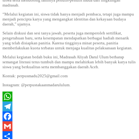
siswa serta mendorong lahirnya penulis-penulis muda dari lingkungan
madrasah.
“Melalui kegiatan ini, siswa tidak hanya menjadi pembaca, tetapi juga mampu
menjadi pencipta karya yang mengangkat identitas dan kekayaan budaya
daerah,” ujarnya.
Selain diskusi dan sesi tanya jawab, peserta juga memperoleh sertifikat,
pengetahuan baru, serta kesempatan mendapatkan berbagai hadiah menarik
yang telah disiapkan panitia. Karena tingginya minat peserta, panitia
memberlakukan kuota terbatas untuk menjaga kualitas pelaksanaan kegiatan.
Melalui kegiatan bedah buku ini, Madrasah Aliyah Darul Ulum berharap
semangat literasi terus tumbuh dan mampu melahirkan lebih banyak karya tulis
siswa yang berkualitas serta membanggakan daerah Aceh.
Kontak: perpusmadu2025@gmail.com
Instagram: @perpustakaanmadarululum.
WhatsApp
Telegram
Facebook
Gmail