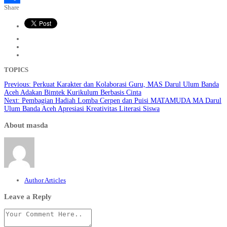
Share
Share
TOPICS
Previous:
Perkuat Karakter dan Kolaborasi Guru, MAS Darul Ulum Banda
Aceh Adakan Bimtek Kurikulum Berbasis Cinta
Next:
Pembagian Hadiah Lomba Cerpen dan Puisi MATAMUDA MA Darul
Ulum Banda Aceh Apresiasi Kreativitas Literasi Siswa
About masda
Author Articles
Leave a Reply