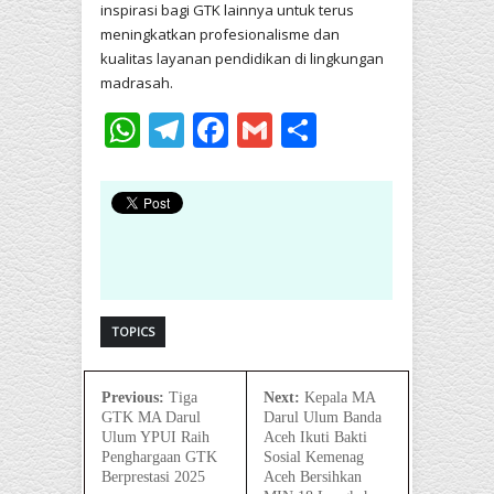
inspirasi bagi GTK lainnya untuk terus
meningkatkan profesionalisme dan
kualitas layanan pendidikan di lingkungan
madrasah.
WhatsApp
Telegram
Facebook
Gmail
Share
TOPICS
Previous:
Tiga
Next:
Kepala MA
GTK MA Darul
Darul Ulum Banda
Ulum YPUI Raih
Aceh Ikuti Bakti
Penghargaan GTK
Sosial Kemenag
Berprestasi 2025
Aceh Bersihkan