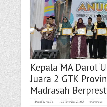
Kepala MA Darul U
Juara 2 GTK Provin
Madrasah Berprest
Posted by
masda
On November 29, 2024
0 Comment