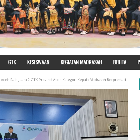
GTK
KESISWAAN
KEGIATAN MADRASAH
BERITA
P
Aceh Raih Juara 2 GTK Provinsi Aceh Kategori Kepala Madrasah Berprestasi