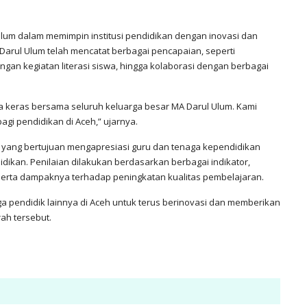
 Ulum dalam memimpin institusi pendidikan dengan inovasi dan
arul Ulum telah mencatat berbagai pencapaian, seperti
gan kegiatan literasi siswa, hingga kolaborasi dengan berbagai
erja keras bersama seluruh keluarga besar MA Darul Ulum. Kami
gi pendidikan di Aceh,” ujarnya.
yang bertujuan mengapresiasi guru dan tenaga kependidikan
didikan. Penilaian dilakukan berdasarkan berbagai indikator,
serta dampaknya terhadap peningkatan kualitas pembelajaran.
ga pendidik lainnya di Aceh untuk terus berinovasi dan memberikan
ah tersebut.