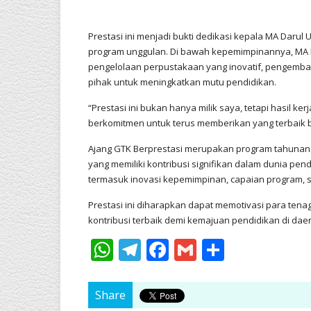
Prestasi ini menjadi bukti dedikasi kepala MA Darul
program unggulan. Di bawah kepemimpinannya, MA D
pengelolaan perpustakaan yang inovatif, pengemban
pihak untuk meningkatkan mutu pendidikan.
“Prestasi ini bukan hanya milik saya, tetapi hasil k
berkomitmen untuk terus memberikan yang terbaik ba
Ajang GTK Berprestasi merupakan program tahunan 
yang memiliki kontribusi signifikan dalam dunia pen
termasuk inovasi kepemimpinan, capaian program, 
Prestasi ini diharapkan dapat memotivasi para tena
kontribusi terbaik demi kemajuan pendidikan di daer
WhatsApp
Telegram
Facebook
Gmail
Share
Share