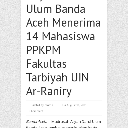
Ulum Banda
Aceh Menerima
14 Mahasiswa
PPKPM
Fakultas
Tarbiyah UIN
Ar-Raniry
Posted by
masda
On August 14, 2023
0 Comment
Banda Aceh,
– Madrasah Aliyah Darul Ulum
Banda Aceh kembali mengukuhkan kerja