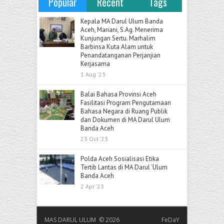
Popular
Recent
Tags
Kepala MA Darul Ulum Banda
Aceh, Mariani, S.Ag. Menerima
Kunjungan Sertu. Marhalim
Barbinsa Kuta Alam untuk
Penandatanganan Perjanjian
Kerjasama
1 Aug '23
Balai Bahasa Provinsi Aceh
Fasilitasi Program Pengutamaan
Bahasa Negara di Ruang Publik
dan Dokumen di MA Darul Ulum
Banda Aceh
23 Oct '23
Polda Aceh Sosialisasi Etika
Tertib Lantas di MA Darul ‘Ulum
Banda Aceh
2 Apr '23
MAS DARUL ULUM © 2026
FeDaY