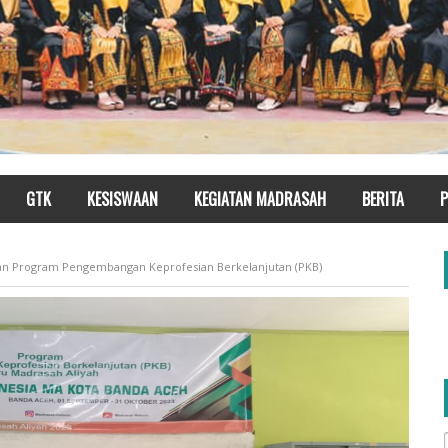
GTK
KESISWAAN
KEGIATAN MADRASAH
BERITA
P
an Program Pengembangan Keprofesian Berkelanjutan (PKB)