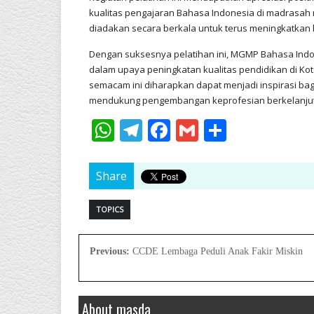
kualitas pengajaran Bahasa Indonesia di madrasah
diadakan secara berkala untuk terus meningkatkan
Dengan suksesnya pelatihan ini, MGMP Bahasa Indo
dalam upaya peningkatan kualitas pendidikan di Ko
semacam ini diharapkan dapat menjadi inspirasi ba
mendukung pengembangan keprofesian berkelanjuta
WhatsApp
Telegram
Facebook
Gmail
Share
Share
TOPICS
Previous:
CCDE Lembaga Peduli Anak Fakir Miskin
About masda