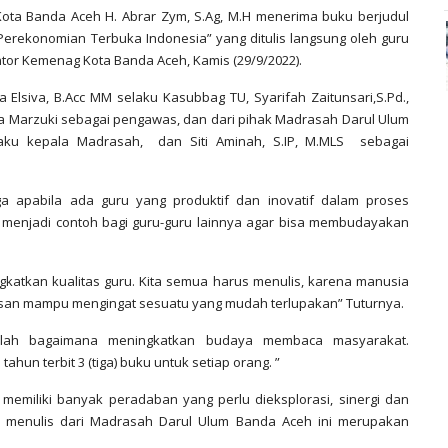
ta Banda Aceh H. Abrar Zym, S.Ag, M.H menerima buku berjudul
Perekonomian Terbuka Indonesia” yang ditulis langsung oleh guru
antor Kemenag Kota Banda Aceh, Kamis (29/9/2022).
 Elsiva, B.Acc MM selaku Kasubbag TU, Syarifah Zaitunsari,S.Pd.,
tria Marzuki sebagai pengawas, dan dari pihak Madrasah Darul Ulum
elaku kepala Madrasah, dan Siti Aminah, S.IP, M.MLS sebagai
 apabila ada guru yang produktif dan inovatif dalam proses
 menjadi contoh bagi guru-guru lainnya agar bisa membudayakan
gkatkan kualitas guru. Kita semua harus menulis, karena manusia
isan mampu mengingat sesuatu yang mudah terlupakan” Tuturnya.
alah bagaimana meningkatkan budaya membaca masyarakat.
ahun terbit 3 (tiga) buku untuk setiap orang. ”
memiliki banyak peradaban yang perlu dieksplorasi, sinergi dan
ru menulis dari Madrasah Darul Ulum Banda Aceh ini merupakan