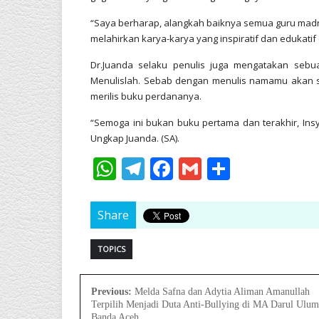
“Saya berharap, alangkah baiknya semua guru madra
melahirkan karya-karya yang inspiratif dan edukati
Dr.Juanda selaku penulis juga mengatakan seb
Menulislah. Sebab dengan menulis namamu akan se
merilis buku perdananya.
“Semoga ini bukan buku pertama dan terakhir, Ins
Ungkap Juanda. (SA).
WhatsApp
Telegram
Facebook
Gmail
Share
Share
TOPICS
Previous:
Melda Safna dan Adytia Aliman Amanullah
Terpilih Menjadi Duta Anti-Bullying di MA Darul Ulum
Banda Aceh