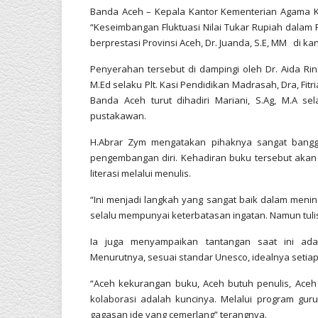
Banda Aceh – Kepala Kantor Kementerian Agama Ko
“Keseimbangan Fluktuasi Nilai Tukar Rupiah dalam 
berprestasi Provinsi Aceh, Dr. Juanda, S.E, MM di k
Penyerahan tersebut di dampingi oleh Dr. Aida Rina
M.Ed selaku Plt. Kasi Pendidikan Madrasah, Dra, Fi
Banda Aceh turut dihadiri Mariani, S.Ag, M.A s
pustakawan.
H.Abrar Zym mengatakan pihaknya sangat bangga
pengembangan diri. Kehadiran buku tersebut akan
literasi melalui menulis.
“Ini menjadi langkah yang sangat baik dalam menin
selalu mempunyai keterbatasan ingatan. Namun tul
Ia juga menyampaikan tantangan saat ini ad
Menurutnya, sesuai standar Unesco, idealnya setiap t
“Aceh kekurangan buku, Aceh butuh penulis, Aceh 
kolaborasi adalah kuncinya. Melalui program gu
gagasan ide yang cemerlang” terangnya.