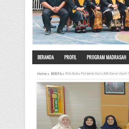
BERANDA
PROFIL
PROGRAM MADRASAH
Rilis Buku Perdana Guru MA Darul Ulu
Home »
BERITA »