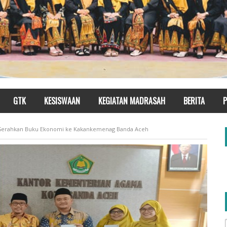
GTK
KESISWAAN
KEGIATAN MADRASAH
BERITA
P
m Serahkan Buku Ekonomi ke Kakankemenag Banda Aceh