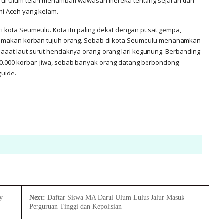
arul Ulum telah menambah wawasan mereka tentang sejarah dan
mi Aceh yang kelam.
ari kota Seumeulu. Kota itu paling dekat dengan pusat gempa,
emakan korban tujuh orang. Sebab di kota Seumeulu menanamkan
 saaat laut surut hendaknya orang-orang lari kegunung. Berbanding
0.000 korban jiwa, sebab banyak orang datang berbondong-
guide.
y
Next:
Daftar Siswa MA Darul Ulum Lulus Jalur Masuk
Perguruan Tinggi dan Kepolisian