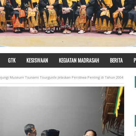
GTK
KESISWAAN
KEGIATAN MADRASAH
BERITA
P
njungi Museum Tsunami Tourguide Jelaskan Peristiwa Penting di Tahun 2004