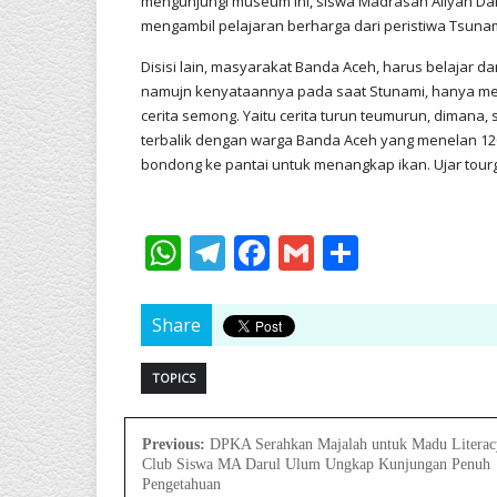
mengunjungi museum ini, siswa Madrasah Aliyah D
mengambil pelajaran berharga dari peristiwa Tsuna
Disisi lain, masyarakat Banda Aceh, harus belajar d
namujn kenyataannya pada saat Stunami, hanya m
cerita semong. Yaitu cerita turun teumurun, dimana,
terbalik dengan warga Banda Aceh yang menelan 12
bondong ke pantai untuk menangkap ikan. Ujar tour
WhatsApp
Telegram
Facebook
Gmail
Share
Share
TOPICS
Previous:
DPKA Serahkan Majalah untuk Madu Literac
Club Siswa MA Darul Ulum Ungkap Kunjungan Penuh
Pengetahuan