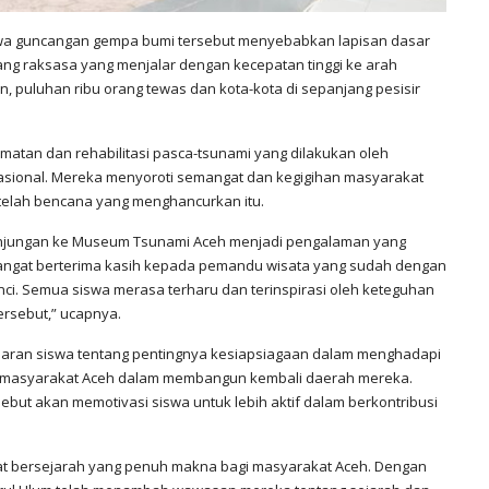
wa guncangan gempa bumi tersebut menyebabkan lapisan dasar
bang raksasa yang menjalar dengan kecepatan tinggi ke arah
n, puluhan ribu orang tewas dan kota-kota di sepanjang pesisir
matan dan rehabilitasi pasca-tsunami yang dilakukan oleh
nasional. Mereka menyoroti semangat dan kegigihan masyarakat
elah bencana yang menghancurkan itu.
njungan ke Museum Tsunami Aceh menjadi pengalaman yang
 sangat berterima kasih kepada pemandu wisata yang sudah dengan
nci. Semua siswa merasa terharu dan terinspirasi oleh keteguhan
rsebut,” ucapnya.
daran siswa tentang pentingnya kesiapsiagaan dalam menghadapi
g masyarakat Aceh dalam membangun kembali daerah mereka.
but akan memotivasi siswa untuk lebih aktif dalam berkontribusi
t bersejarah yang penuh makna bagi masyarakat Aceh. Dengan