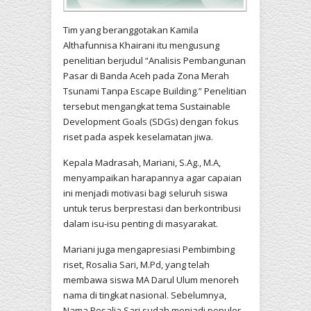
Tim yang beranggotakan Kamila
Althafunnisa Khairani itu mengusung
penelitian berjudul “Analisis Pembangunan
Pasar di Banda Aceh pada Zona Merah
Tsunami Tanpa Escape Building.” Penelitian
tersebut mengangkat tema Sustainable
Development Goals (SDGs) dengan fokus
riset pada aspek keselamatan jiwa.
Kepala Madrasah, Mariani, S.Ag., M.A,
menyampaikan harapannya agar capaian
ini menjadi motivasi bagi seluruh siswa
untuk terus berprestasi dan berkontribusi
dalam isu-isu penting di masyarakat.
Mariani juga mengapresiasi Pembimbing
riset, Rosalia Sari, M.Pd, yang telah
membawa siswa MA Darul Ulum menoreh
nama di tingkat nasional. Sebelumnya,
Nama Rosalia Sari sudah menjadi populer