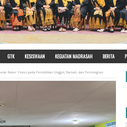
GTK
KESISWAAN
KEGIATAN MADRASAH
BERITA
P
lar Raker: Fokus pada Pendidikan Unggul, Ramah, dan Terintegrasi