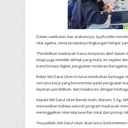
Dalam sambutan dan arahannya, Syafruddin menekan
nilai agama, serta terciptanya lingkungan belajar ya
“Pendidikan madrasah harus berperan aktif dalam me
tetapi juga memiliki akhlak yang mulia. Ini sejalan
transformasi digital, penguatan moderasi beragama,
Raker MA Darul Ulum ini turut membahas berbagai st
rencana kerja yang berorientasi pada penguatan kuri
layanan pendidikan, dan kolaborasi dengan berbagai 
Kepala MA Darul Ulum Banda Aceh, Mariani, S.Ag., 
memastikan bahwa seluruh program madrasah meng
meninggalkan nilai-nilai kearifan lokal dan prinsip rah
“InsyaAllah, MA Darul Ulum akan terus berkomitmen