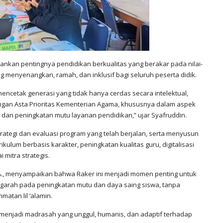
kan pentingnya pendidikan berkualitas yang berakar pada nilai-
ng menyenangkan, ramah, dan inklusif bagi seluruh peserta didik.
ncetak generasi yang tidak hanya cerdas secara intelektual,
 dengan Asta Prioritas Kementerian Agama, khususnya dalam aspek
 dan peningkatan mutu layanan pendidikan,” ujar Syafruddin.
rategi dan evaluasi program yang telah berjalan, serta menyusun
kulum berbasis karakter, peningkatan kualitas guru, digitalisasi
mitra strategis.
MA., menyampaikan bahwa Raker ini menjadi momen penting untuk
arah pada peningkatan mutu dan daya saing siswa, tanpa
matan lil ‘alamin.
 menjadi madrasah yang unggul, humanis, dan adaptif terhadap