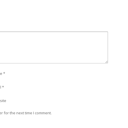
e
*
l
*
site
r for the next time I comment.