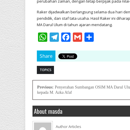
perubahan zaman, dengan tetap berpijak pada nilai-ni
Raker dijadwalkan berlangsung selama dua hari de
pendidik, dan staf tata usaha. Hasil Raker ini diha
MA Darul Ulum di tahun ajaran mendatang.
WhatsApp
Telegram
Facebook
Gmail
Share
Share
TOPICS
Previous:
Penyerahan Sumbangan OSIM MA Darul Ul
kepada M. Azka Afaf
About masda
Author Articles