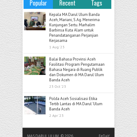
Popular
Recent
Tags
Kepala MA Darul Ulum Banda
Aceh, Mariani, S.Ag. Menerima
Kunjungan Sertu. Marhalim
Barbinsa Kuta Alam untuk
Penandatanganan Perjanjian
Kerjasama
1 Aug '23
Balai Bahasa Provinsi Aceh
Fasilitasi Program Pengutamaan
Bahasa Negara di Ruang Publik
dan Dokumen di MA Darul Ulum
Banda Aceh
23 Oct '23
Polda Aceh Sosialisasi Etika
Tertib Lantas di MA Darul ‘Ulum
Banda Aceh
2 Apr '23
MAS DARUL ULUM © 2026
FeDaY