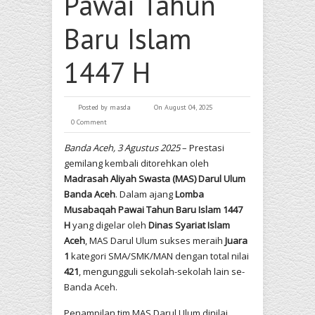
Pawai Tahun
Baru Islam
1447 H
Posted by
masda
On August 04, 2025
0 Comment
Banda Aceh, 3 Agustus 2025
– Prestasi
gemilang kembali ditorehkan oleh
Madrasah Aliyah Swasta (MAS) Darul Ulum
Banda Aceh
. Dalam ajang
Lomba
Musabaqah Pawai Tahun Baru Islam 1447
H
yang digelar oleh
Dinas Syariat Islam
Aceh
, MAS Darul Ulum sukses meraih
Juara
1
kategori SMA/SMK/MAN dengan total nilai
421
, mengungguli sekolah-sekolah lain se-
Banda Aceh.
Penampilan tim MAS Darul Ulum dinilai