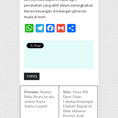
perubahan yang aktif dalam meningkatkan
literasi keuangan di kalangan generasi
muda di Aceh.
WhatsApp
Telegram
Facebook
Gmail
Share
TOPICS
Previous:
Resensi
Next:
Siswa MA
Buku Bicara itu ada
Darul Ulum
seninya Karya
Lakukan Kunjungan
Adelia Gusneili
Edukatif Rupiah ke
Bank Indonesia
Provinsi Aceh